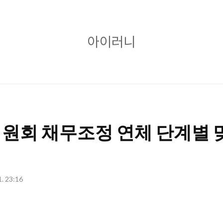
아
아이러니
이
러
니
원회 채무조정 연체 단계별 
1. 23:16