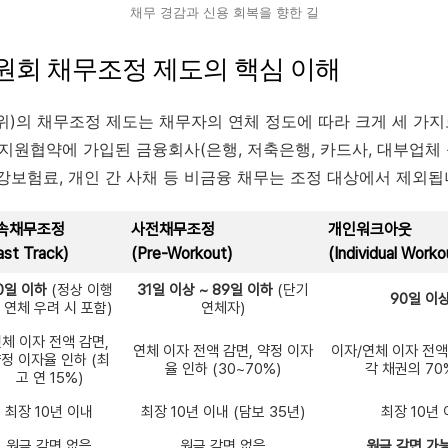
채무 경감과 신용 회복을 향한 길
위원회 채무조정 제도의 핵심 이해
)의 채무조정 제도는 채무자의 연체 정도에 따라 크게 세 가지로
원협약에 가입된 금융회사(은행, 저축은행, 카드사, 대부업체 
건강보험료, 개인 간 사채 등 비금융 채무는 조정 대상에서 제외됩
속채무조정
사전채무조정
개인워크아웃
ast Track)
(Pre-Workout)
(Individual Worko
0일 이하
(정상 이행
31일 이상 ~ 89일 이하
(단기
90일 이
 연체 우려 시 포함)
연체자)
체 이자 전액 감면,
연체 이자 전액 감면, 약정 이자
이자/연체 이자 전액
정 이자율 인하 (최
율 인하 (30~70%)
각 채권의 70
고 연 15%)
최장 10년 이내
최장 10년 이내 (담보 35년)
최장 10년 
원금 감면 없음
원금 감면 없음
원금 감면 가