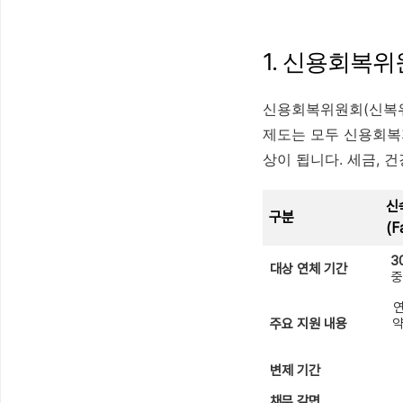
1. 신용회복
신용회복위원회(신복위
제도는 모두 신용회복지
상이 됩니다. 세금, 
신
구분
(F
3
대상 연체 기간
중
연
주요 지원 내용
약
변제 기간
채무 감면