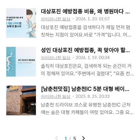
곳이 아니라, 내 상황을 잘 봐주는 곳입니다예방
레르기/최근 질환 여부에 따라 달라질 수 있으
“열이 났다더라”, “팔이 못 움직였다더라”… 몇
접종은 수술처럼 대단한 절차가 아니라서 “아무
니, 최종 결정은 의료진 상담이 가장 안전합니
개만 읽어도 마음이 확 흔들립니다.근데요. 후기
대상포진 예방접종 비용, 왜 병원마다 다를까?
데나 가도 되지 않나?” 싶을 수 있어요.근데 실
다. 1) 가장 좋은 시기는 “내가 여유 있을 때”입
에는 함정이 하나 있어요.아프지 않았던 사람은
아이러니한 일상
2026. 1. 20. 01:07
제로 만족도..
니다 (진짜로요)예방접종 시기를 고를 때 많은
후기를 잘 안 남기고, 힘들었던 사람의 경험이
대상포진 예방접종을 검색하다가 제일 먼저 멈
분들이 “언제가 의학적으로 딱 좋냐”를 찾는데
더 눈에 띄게 쌓인다는 점입니다. 그래서 오늘은
칫하는 지점이 있어요.바로 “가격”입니다. 어떤
요.현실에서 가장 중요한 건 이겁니다.✅ 맞고
“공포”가 아니라 판단 기준으로 정리해볼게요.※
곳은 꽤 비싸고, 어떤 곳은 상대적으로 저렴하
나서 하루~이틀 정도 컨디션이 처져도 괜찮은
아래 내용은 일반적인 참고용입니다. 개인의 건
죠. 그러다 보면 이런 생각이 듭니다.“똑같이 맞
성인 대상포진 예방접종, 꼭 맞아야 할까? 
날✅ 다음날 중요한 일정(출장/행사/장거리 운
강 상태(지병, 복용 약, 알레르기 등)에 따라 다
는 건데… 왜 이렇게 차이가 나지?”그리고 결국,
아이러니한 일상
2026. 1. 19. 00:34
전)이 없는 주이..
를 수 있으니, 불안하거나 증상이 심하면 의료진
제일 싼 곳만 찾다가 더 찜찜해지는 경우도 많습
솔직히 대상포진은요, 검색하게 되는 순간이 거
과 상담이 가장 안전합니다.1) 먼저 정리: ‘부작
니다.그래서 오늘은 단순히 “싼 곳 찾는 법”이
의 정해져 있어요.“주변에서 걸렸대”, “요즘 컨
용’보다 ‘예상 가능한 반응’이 더 많습니다예방
아니라, 비용을 비교할 때 꼭 봐야 하는 기준 5가
디션이 너무 떨어졌어”, “나이 들면 위험하다던
접종 후 몸이 약간 반응하는 건 생각보다 흔해
지를 정리해볼게요. 이거만 알고 비교하면 ‘괜히
데?” 같은 순간이요.그런데 막상 찾아보면 더 혼
[남춘천맛집] 남춘천IC 5분 대형 베이커리 카
요.면역 반응이 생기면서 나타나는 경우가 많기
손해 보는 선택’이 확 줄어듭니다.1) 비용이 달라
란스럽습니다. 병원마다 비용이 다르고, 백신 종
아이러니한 일상
2025. 8. 25. 20:33
때..
지는 건 대부분 “구성”이 다르기 때문입니다예
류도 다르고, 후기까지 제각각이라서요. 그래서
남춘천 드라이브 코스로 유명한 남춘천IC 근처
방접종 비용은 단순히 백신 가격만으로 결정되
이 글은 한 가지에만 집중합니다.‘맞아야 하나
에는 숨은 대형 카페들이 여럿 있어요. 그중 요
지 않는 경우가 있어요.진료비가 포함되는지, 상
요?’라는 질문 대신, ‘나는 맞는 쪽이 유리한 사
즘 핫플로 불리는 베이커리 카페 38마일
담이 어떤 방식으로 진행되는지, 안내가 얼마나
람인가?’를 기준으로 정리해볼게요.1) 대상포진
(38MILE)을 다녀왔습니다. 넓은 주차장, 탁 트
꼼꼼한지에 따라 구성 자체가 달라질 수 있거든
이 무서운 포인트는 “통증이 길어질 수 있다”는
인 공간, 빵·디저트 구성이 탄탄해 남춘천맛집 &
이
다
1
5
요.그래서..