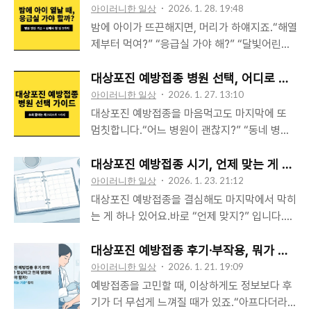
별로 묶고, 이용료도 “대략 얼마인지” 감 잡을
아이러니한 일상
2026. 1. 28. 19:48
수 있게 정리해볼게요. (시설별로 운영·요금은
밤에 아이가 뜨끈해지면, 머리가 하얘지죠.“해열
수시로 바뀔 수 있으니, 마지막엔 꼭 해당 예약
제부터 먹여?” “응급실 가야 해?” “달빛어린이
페이지 공지로 확인하세요.)1) 예약 사이트를 가
병원으로도 될까?”이럴 때 제일 필요한 건 검색
장 빨리 찾는 공식 루트 3가지지자체 ‘통합예약/
이 아니라 판단 기준입니다. 오늘은 딱 그 기준
대상포진 예방접종 병원 선택, 어디로 가야 할
공공예약’ 포털: 시·군·구에서 체육시설 예약을
을 정리해드릴게요.※ 아래 내용은 일반적인 참
아이러니한 일상
2026. 1. 27. 13:10
한 곳에 모아둔 경우가 많아요. (대관/일일이용/
고용입니다. 아이 나이/기저질환/증상에 따라 달
대상포진 예방접종을 마음먹고도 마지막에 또
관람신청 등 메뉴명이 다를 수 있음)시설관리공
라질 수 있으니, 불안하거나 증상이 심하면 의료
멈칫합니다.“어느 병원이 괜찮지?” “동네 병원
단 예약: 인천시설공단처럼 “공단 통합예약”에
진 상담이 가장 안전합니다.1) 먼저 결론: “열의
도 되나?” “후기 많은 곳이 답인가?”가격만 보
서 파크골프를 따로 운영하는 곳도 있어요.전용
숫자”보다 “아이 상태”가 더 중요합니다열이
고 결정하자니 찜찜하고, 후기만 믿자니 더 불안
대상포진 예방접종 시기, 언제 맞는 게 가장 
‘파크골프 예약시스템’: 대구처럼 파크골프만 따
38~39도라도 아이가 물도 마시고, 반응도 괜찮
해지고요.그래서 오늘은 딱 실전형으로 정리해
아이러니한 일상
2026. 1. 23. 21:12
로 예..
고, 숨도 편하면 급하지 않은 경우가 많습니다.
볼게요.병원 선택을 ‘감’이 아니라 ‘체크리스
대상포진 예방접종을 결심해도 마지막에서 막히
반대로 열이 아주 높지 않아도 처지거나 숨이 힘
트’로 하는 방법입니다. 이거만 알면, 괜히 왔다
는 게 하나 있어요.바로 “언제 맞지?” 입니다.오
들어 보이면 응급 대응이 우선이에요. 우리 동네
갔다 하면서 시간 버리는 일이 확 줄어요.※ 아래
늘 컨디션이 애매하면 미루게 되고, 미루다 보면
밤에 문 여는 병원! 전국 달빛어린이병원 리스트
내용은 일반적인 참고용이며, 개인의 건강 상태
또 잊고… 그러다 다시 불안해지고요.그래서 이
대상포진 예방접종 후기·부작용, 뭐가 정상이
(찾는 법) 총정리 - dondeckman이럴 때 ..
(지병/복용약/알레르기 등)에 따라 달라질 수 있
글은 복잡한 설명 대신, 바쁜 사람도 바로 일정
아이러니한 일상
2026. 1. 21. 19:09
어요. 불안하거나 특이사항이 있으면 의료진 상
잡을 수 있는 기준으로 정리해드릴게요.※ 아래
예방접종을 고민할 때, 이상하게도 정보보다 후
담이 가장 안전합니다.1) “좋은 병원”은 유명한
내용은 일반적인 참고용입니다. 지병/복용약/알
기가 더 무섭게 느껴질 때가 있죠.“아프다더라”,