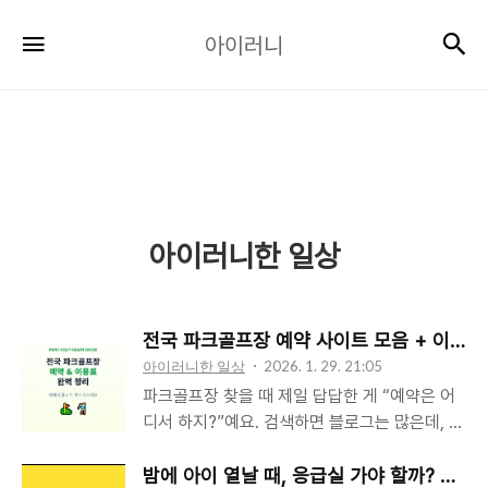
아
검
메뉴
아이러니
이
러
니
아이러니한 일상
전국 파크골프장 예약 사이트 모음 + 이용료
아이러니한 일상
2026. 1. 29. 21:05
파크골프장 찾을 때 제일 답답한 게 “예약은 어
디서 하지?”예요. 검색하면 블로그는 많은데, 막
상 공식 예약창은 제각각이라 헤매기 쉽죠. 오늘
은 전국에서 많이 쓰는 예약 포털/시스템을 권역
밤에 아이 열날 때, 응급실 가야 할까? 달빛