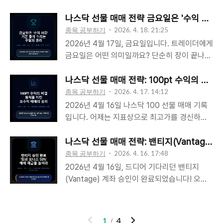
를 완전히 바꿔버리는 경우가 많습니다.왜 CFD
시는 분들 중에는 묵묵히 글을 읽고 가시는 분들
하면 손절일까?"시장은 개미들의 손절가를 정확
거래는 쉽게 무너질까?CFD 거래 자체가 위험
도 많지만, 한편으로는 시장의 수많은 정보에 지
히 털어먹고 나서야 비로소 가려던 방향으로 움
나스닥 선물 매매 전략 금요일은 '수익 마감'
해서라기보다는, 레버리지가 들어가는 시장에서
쳐 마음의 문을 닫으신 분들도 많습니다. "정말
직입니다. 이는 시장이 불공평해서가 아니라, 여
종목 공부하기
2026. 4. 18. 21:25
는 작은 ..
차트 하나로 수익이 날까?", "또 다른 광고는 아
러분과 세력이 보고 있는 '지도'가 다르기 때문입
2026년 4월 17일, 금요일입니다. 트레이더에게
닐까?" 하는 의구심이 드는 것은 당연합니다. 시
니다. 저는 지난 수년간의 시행착오 끝에, 세력
금요일은 어떤 의미일까요? 단순히 장이 끝나는
장에는 너무나 많은 '소음'이 존재하니까요. 1. 나
이 물량을 매집하는 발자국을 실시간으로 추적
날이 아니라, ‘주말을 기분 좋게 보낼 수 있는 권
스닥100 매매, 복잡할수록 수익은 멀어집니다
하는 [V240 시스템]을 완성했습니다.오늘 이
리’를 확정 짓는 날입니다. 오늘 아쉬운 손실을
나스닥 선물 매매 전략: 100pt 수익의 비결
많은 분이 시장에 관심을 끄는 이유는 단순합
글에서는 왜 제가 밴티지(Vantage)로 거래소를
딛고 보란 듯이 35포인트 수익으로 주간 매매를
종목 공부하기
2026. 4. 17. 14:12
니..
옮겼는지, 그리고 왜 이 시스템이 직장인 트레이
마무리했습니다.어제에 이어 오늘도 매매의 핵
2026년 4월 16일 나스닥 100 선물 매매 기록
더에게 유일한 희망인지 말씀드리려 합니다.1.
심은 ‘기계적 대응’이었습니다. 제가 사용하는
입니다. 어제는 지표상으로 최고가를 경신하며
지표를 버리고 '지도(Map)'를 펼쳐라시중에 떠
차트 시스템이 나스닥뿐만 아니라 비트코인, 골
강력한 상승세를 보였지만, 트레이더로서 "계속
도는 수많은 RSI, MACD 같은 보조지표들은 전
드, 오일 등 모든 종목에서 어떻게 작동하는지,
직진하기보다는 한 번쯤 쉬어가는 구간이 나오
나스닥 선물 매매 전략: 밴티지(Vantage) 
부 과거의 가격을 덧칠한 후행성 그림자일 뿐입
그리고 왜 밴티지(Vantage)로 이전해야 하는지
지 않을까?"라는 판단을 했습니다.결과적으로
종목 공부하기
2026. 4. 16. 17:48
니다..
정리해 드립니다.1. 4월 17일 매매 복기: 초반의
시장은 제 예상처럼 흔들림을 주었고, 저는 무리
2026년 4월 16일, 드디어 기다리던 밴티지
위기를 기회로오늘 미장 시작 전, 타점이 눈에
한 추격보다는 철저히 보수적인 기계적 매매로
(Vantage) 계좌 승인이 완료되었습니다! 오늘
들어와 진입했다가 30포인트 정도의 손실을 보
대응했습니다. 화려한 대박보다는 잃지 않는 매
부터는 새로운 환경에서 본격적으로 매매를 진
았습니다. 늘 느끼지만, 미장 전 움직임은 예측
매에 집중한 결과, 기분 좋게 하루를 마무리할
행하며 익숙해지는 시간을 가질 수 있을 것 같습
보다 변동성이 커서 대응이 쉽지 않습니다...
수 있었습니다.1. 4월 16일 매매 복기: 아쉬운 손
니다.사실 어제(15일) 계좌 승인을 기다리며 중
이
다
1
4