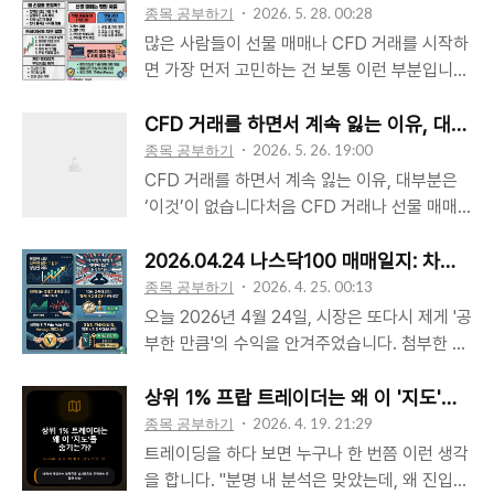
당 왕족주입니다. "본 콘텐츠는 정보 제공을 목
종목 공부하기
2026. 5. 28. 00:28
적으로 작성되었으며, 특정 종목의 매수 또는 매
많은 사람들이 선물 매매나 CFD 거래를 시작하
도를 권유하지 않습니다. 주식 및 ETF 투자는
면 가장 먼저 고민하는 건 보통 이런 부분입니
원금 손실의 가능성이 있으며, 과거의 수익률이
다.어디서 진입할까?어디까지 오를까?몇 배 수
미래의 성과를 보장하지 않습니다. 모든 투자의
익이 가능할까?그런데 실제로 오래 살아남는 사
CFD 거래를 하면서 계속 잃는 이유, 대부분
결과에 대한 책임은 본인에게 있으므로, 투자 시
람들을 보면 오히려 다른 부분을 더 중요하게 생
종목 공부하기
2026. 5. 26. 19:00
신중한 검토를 부탁드립니다."1. 사업모델의 핵
각합니다.바로 “어디서 틀렸다고 인정할 것인
CFD 거래를 하면서 계속 잃는 이유, 대부분은
심: "넷 리스(Net Lease)"임차인이 모든 것을
가”입니다.즉, 수익보다 먼저 손실 관리를 생각
‘이것’이 없습니다처음 CFD 거래나 선물 매매
부담: 임대료뿐만 아니라 건물의 재산세, 보험
한다는 의미입니다.왜 대부분 손절을 못할까?사
를 시작했을 때 가장 많이 했던 생각이 있습니
료, 유지보수 비용을 모두 임차인이 지불하는 방
실 손절을 못하는 이유는 단순합니다.처음 진입
다.“조금만 더 보면 오르겠지.” “이번에는 반등
2026.04.24 나스닥100 매매일지: 차트만
식입니다.경기 방어적 임차인: 편의..
할 때부터 명확한 기준이 없었기 때문입니다.그
나오겠지.” “손절만 안 하면 결국 올라오지 않을
종목 공부하기
2026. 4. 25. 00:13
냥 느낌으로 들어가고, 올라갈 것 같아서 진입하
까?”아마 실제로 매매를 해본 사람이라면 한 번
오늘 2026년 4월 24일, 시장은 또다시 제게 '공
고, SNS 분위기에 휩쓸려 매수하다 보니 막상
쯤은 비슷한 경험이 있을 겁니다.문제는 대부분
부한 만큼'의 수익을 안겨주었습니다. 첨부한 차
반대로 움직이면 대응 자체가 어려워집니다.그
의 개인 투자자들이 차트 자체보다도 ‘기준 없는
트를 보시면 아시겠지만, V-240 기법으로 진입
러다 보면 자연스럽게 이런 흐름이 반복됩니다.
매매’를 반복한다는 점입니다.진입 기준도 없고,
하여 정석대로 익절하고 나왔습니다. 대략 180
상위 1% 프랍 트레이더는 왜 이 '지도'를 숨길
손절 미루기물타기버티기강제 청산특히 CFD
손절 기준도 없고, 수익 실현 기준도 없다 보니
포인트 정도네요.시장은 거짓말을 하지 않습니
종목 공부하기
2026. 4. 19. 21:29
거래는 레버리지가 들어가기 때문에 작..
결국 감정으로 매매하게 됩니다.특히 CFD 계좌
다. 매일 똑같은 패턴으로, 그리고 정확한 자리
트레이딩을 하다 보면 누구나 한 번쯤 이런 생각
를 활용한 선물 매매에서는 이 작은 차이가 계좌
에서 신호를 보낼 뿐입니다.제 블로그를 찾아주
을 합니다. "분명 내 분석은 맞았는데, 왜 진입만