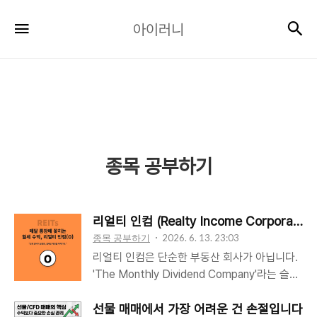
아
검
메뉴
아이러니
이
러
니
종목 공부하기
리얼티 인컴 (Realty Income Corporatio
종목 공부하기
2026. 6. 13. 23:03
리얼티 인컴은 단순한 부동산 회사가 아닙니다.
'The Monthly Dividend Company'라는 슬로
건처럼, 50년 넘게 매월 배당금을 지급하며 투
자자들에게 정기적인 현금 흐름을 제공해 온 배
선물 매매에서 가장 어려운 건 손절입니다