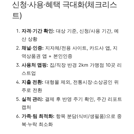
신청·사용·혜택 극대화(체크리스
트)
자격·기간 확인:
대상 기준, 신청/사용 기간, 예
산 상황
채널·인증:
지자체/전용 사이트, 카드사 앱, 지
역상품권 앱 + 본인인증
사용처 맵핑:
집/직장 반경 2km 가맹점 10곳 리
스트업
지출 전환:
대형몰 제외, 전통시장·소상공인 위
주로 전환
실적 관리:
결제 후 반영 주기 확인, 주간 리포트
캡처
가족·팀 최적화:
항목 분담(식비/생필품)으로 중
복·누락 최소화