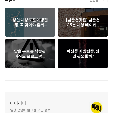
관련글
관련글 더보기
성인 대상포진 예방접
[남춘천맛집] 남춘천
종, 꼭 맞아야 할까?
IC 5분 대형 베이커리
“맞을 사람 기준”부터
카페 38마일
정리합니다
(38MILE) 방문기
암을 부르는 식습관,
파상풍 예방접종, 정
아직도 모르고 먹고
말 필요할까?
계신가요?
아이러니
일상 생활에 필요한 모든 정보