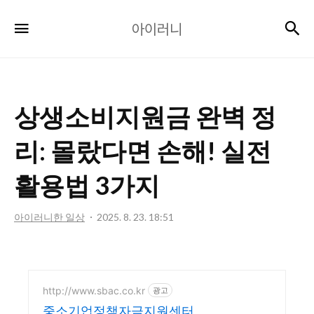
아
검
메뉴
아이러니
이
러
니
상생소비지원금 완벽 정
리: 몰랐다면 손해! 실전
활용법 3가지
아이러니한 일상
2025. 8. 23. 18:51
http://www.sbac.co.kr
광고
중소기업정책자금지원센터