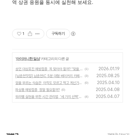
역 상권 응원을 동시에 실천해 보세요.
1
구독하기
'
아이러니한 일상
' 카테고리의 다른 글
2026.01.19
성인 대상포진 예방접종, 꼭 맞아야 할까? “맞을 사람 기준”부터 정리합니다
(1)
2025.08.25
[남춘천맛집] 남춘천IC 5분 대형 베이커리 카페 38마일(38MILE) 방문기
(3)
2025.04.10
암을 부르는 식습관, 아직도 모르고 먹고 계신가요?
(0)
2025.04.08
파상풍 예방접종, 정말 필요할까?
(0)
2025.04.07
워라밸 실현을 위한 시간 관리법, ‘세 가지 선택’으로 삶의 균형을 찾다
(4)