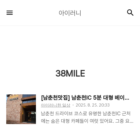
아
검
메뉴
아이러니
이
러
니
38MILE
[남춘천맛집] 남춘천IC 5분 대형 베이커리 카
아이러니한 일상
2025. 8. 25. 20:33
남춘천 드라이브 코스로 유명한 남춘천IC 근처
에는 숨은 대형 카페들이 여럿 있어요. 그중 요
즘 핫플로 불리는 베이커리 카페 38마일
(38MILE)을 다녀왔습니다. 넓은 주차장, 탁 트